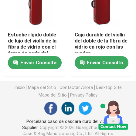
Caja baja del estante
Estuche rígido doble
Caja durable del violín
Caja del estante del vuelo
de lujo del violín de la
del doble de la fibra de
fibra de vidrio con el
vidrio en rojo con las
forro de seda del
ruedas
caja del soporte de estante
bloqueo de teclas
Enviar Consulta
Enviar Consulta
Caja del estante de 19 pulgadas
Inicio
Mapa del Sitio
Contactar Ahora
Desktop Site
estuche rígido de la guitarra
Mapa del Sitio
Privacy Policy
Estuche rígido del ukelele
Porcelana caso de cáscara duro del violín
Supplier.
Copyright © 2026 Guangzhou Huiyou
Caja del teclado de piano
Case & Bag Manufacturing Co., Ltd.. All Rights