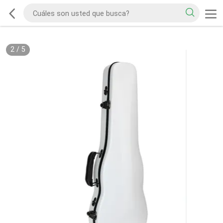
2
/
5