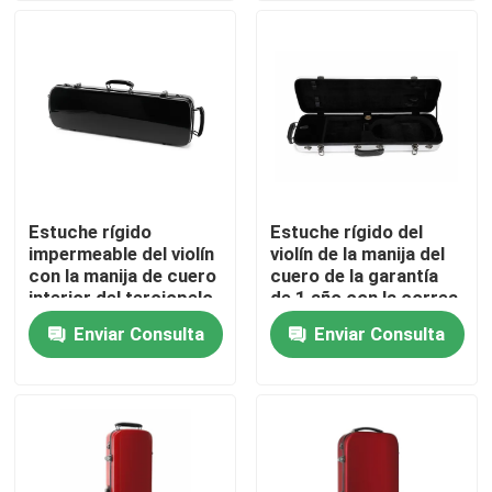
Sobre nosotros
Viaje de la fábrica
Control de calidad
Estuche rígido
Estuche rígido del
impermeable del violín
violín de la manija del
Contacto los E.E.U.U.
con la manija de cuero
cuero de la garantía
interior del terciopelo
de 1 año con la correa
suave del bloqueo de
de hombro
Enviar Consulta
Enviar Consulta
Noticias
teclas
Casos
Caja del estante de la guitarra