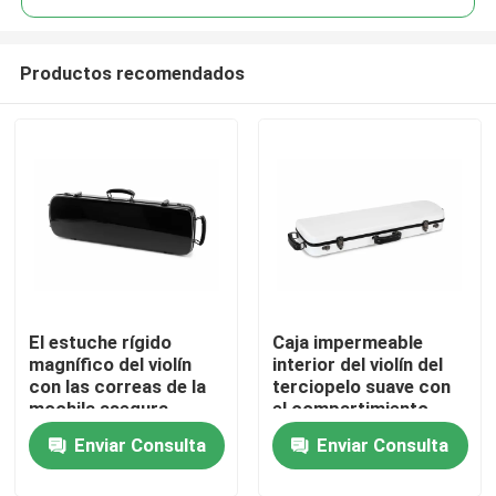
Productos recomendados
El estuche rígido
Caja impermeable
Hogar
magnífico del violín
interior del violín del
con las correas de la
terciopelo suave con
mochila asegura
el compartimiento
Productos
cómodo
accesorio
Enviar Consulta
Enviar Consulta
Vídeos