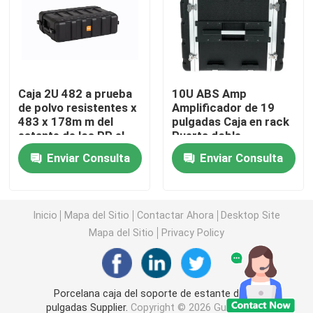
Caja baja del estante
Caja del estante del vuelo
Caja 2U 482 a prueba
10U ABS Amp
de polvo resistentes x
Amplificador de 19
483 x 178m m del
pulgadas Caja en rack
caja del soporte de estante
estante de los PP el
Puerta doble
19in
Enviar Consulta
Enviar Consulta
Caja del estante de 19 pulgadas
estuche rígido de la guitarra
Inicio
Mapa del Sitio
Contactar Ahora
Desktop Site
Mapa del Sitio
Privacy Policy
Estuche rígido del ukelele
Porcelana caja del soporte de estante de 19
Caja del teclado de piano
pulgadas Supplier.
Copyright © 2026 Guangzhou