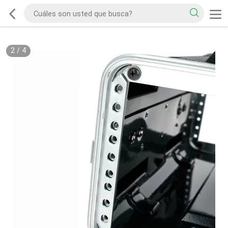
2
/
4