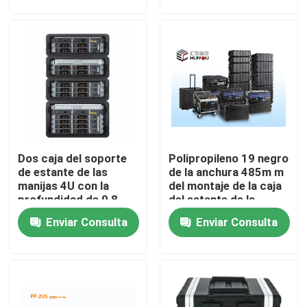
Sobre nosotros
Viaje de la fábrica
Control de calidad
Dos caja del soporte
Polipropileno 19 negro
Contacto los E.E.U.U.
de estante de las
de la anchura 485m m
manijas 4U con la
del montaje de la caja
profundidad de 9,8
del estante de la
Noticias
pulgadas que cierra el
pulgada
Enviar Consulta
Enviar Consulta
cierre
Casos
Caja del estante de la guitarra