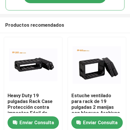
Productos recomendados
Hogar
Heavy Duty 19
Estuche ventilado
pulgadas Rack Case
para rack de 19
Protección contra
pulgadas 2 manijas
Productos
impactos Fácil de
con bloqueo Archivos
transportar
de racks poco
Enviar Consulta
Enviar Consulta
profundos
Vídeos